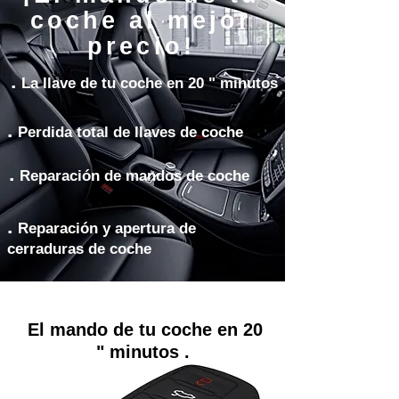
coche al mejor
precio!
.
La llave de tu coche en 20 " minutos
.
Perdida total de llaves de coche
.
Reparación de mandos de coche
.
Reparación y apertura de
cerraduras de coche
El mando de tu coche en 20
" minutos .