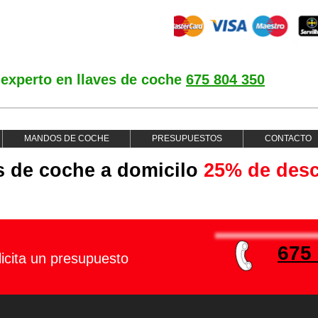
 experto en llaves de coche
675 804 350
MANDOS DE COCHE
PRESUPUESTOS
CONTACTO
es de coche a domicilo
25% de des
675
icita un presupuesto