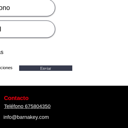
as
iciones
Enviar
Contacto
Teléfono 675804350
info@barnakey.com