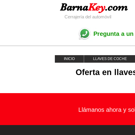
Barna
Key
.com
Cerrajería del automóvil
Pregunta a un
INICIO
LLAVES DE COCHE
Oferta en llav
Llámanos ahora y sol