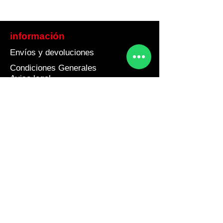
información
Envíos y devoluciones
Condiciones Generales
Aviso legal
Política de cookies
Política de Privacidad
Contacto
Teléfono 675804350
info@barnakey.com
L a V de 9 a 20 Horas
Sábados 9 a 14 Horas
Dirección