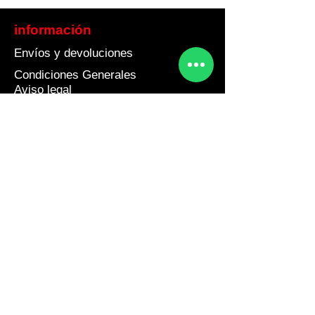
información
Envíos y devoluciones
Condiciones Generales
Aviso legal
Política de cookies
Política de Privacidad
Contacto
Teléfono 675804350
info@barnakey.com
L a V de 9 a 20 Horas
Sábados 9 a 14 Horas
Dirección
Estany de les Bulloses 10, CP