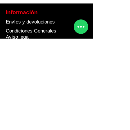
información
Envíos y devoluciones
Condiciones Generales
Aviso legal
Política de cookies
Política de Privacidad
Contacto
Teléfono 675804350
info@barnakey.com
L a V de 9 a 20 Horas
Sábados 9 a 14 Horas
Dirección
Estany de les Bulloses 10, CP