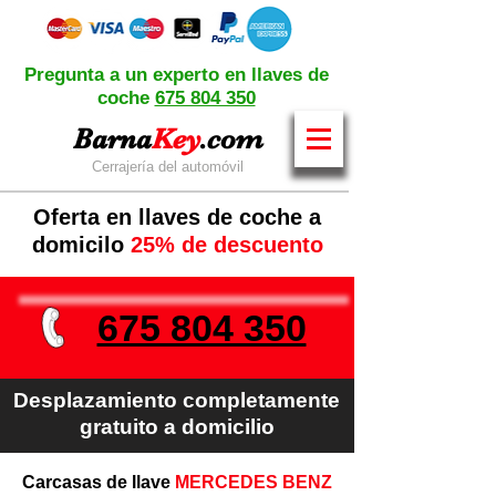
Pregunta a un experto en llaves de
coche
675 804 350
Barna
Key
.com
Cerrajería del automóvil
Oferta en llaves de coche a
domicilo
25% de descuento
675 804 350
Desplazamiento completamente
gratuito a domicilio
Carcasas de llave
MERCEDES BENZ