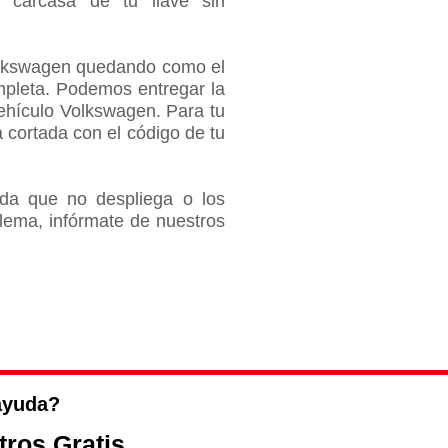
 carcasa de tu llave sin
lkswagen
quedando como el
mpleta​. Podemos entregar la
vehículo
Volkswagen
. Para tu
cortada con el código de tu
da que no despliega o los
lema, infórmate de nuestros
ayuda?
ros Gratis