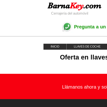
Barna
Key
.com
Cerrajería del automóvil
Pregunta a un
INICIO
LLAVES DE COCHE
Oferta en llav
Llámanos ahora y sol