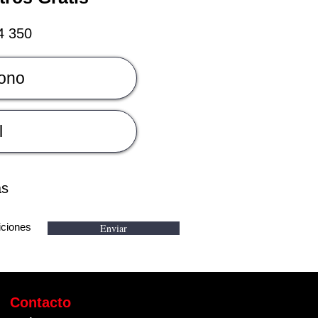
4 350
as
iciones
Enviar
Contacto