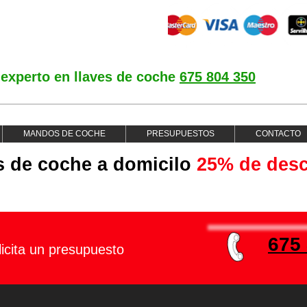
 experto en llaves de coche
675 804 350
MANDOS DE COCHE
PRESUPUESTOS
CONTACTO
es de coche a domicilo
25% de des
675
icita un presupuesto