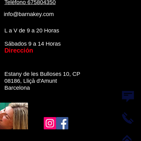
Teléfono 675804350
info@barnakey.com
L a V de 9 a 20 Horas
Sábados 9 a 14 Horas
Dirección
Estany de les Bulloses 10, CP
08186, Lliçà d'Amunt
Barcelona