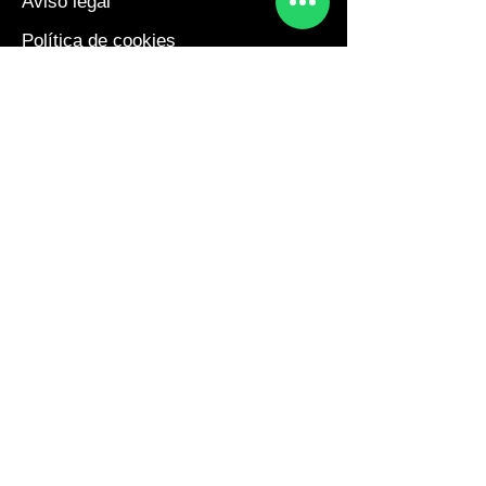
Aviso legal
Política de cookies
Política de Privacidad
Contacto
Teléfono 675804350
info@barnakey.com
L a V de 9 a 20 Horas
Sábados 9 a 14 Horas
Dirección
Estany de les Bulloses 10, CP
08186, Lliçà d'Amunt Barcelona
Sobre nosotros
Quienes somos