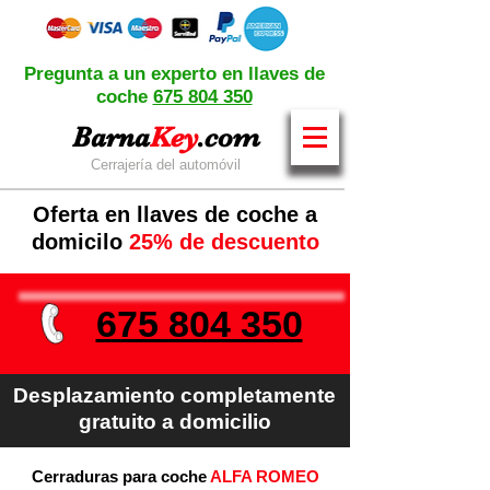
Pregunta a un experto en llaves de
coche
675 804 350
Barna
Key
.com
Cerrajería del automóvil
Oferta en llaves de coche a
domicilo
25% de descuento
675 804 350
Desplazamiento completamente
gratuito a domicilio
Cerraduras para coche
ALFA ROMEO