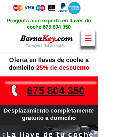
Pregunta a un experto en llaves de
coche
675 804 350
Barna
Key
.com
Cerrajería del automóvil
Oferta en llaves de coche a
domicilo
25% de descuento
675 804 350
Desplazamiento completamente
gratuito a domicilio
¡La llave de tu coche