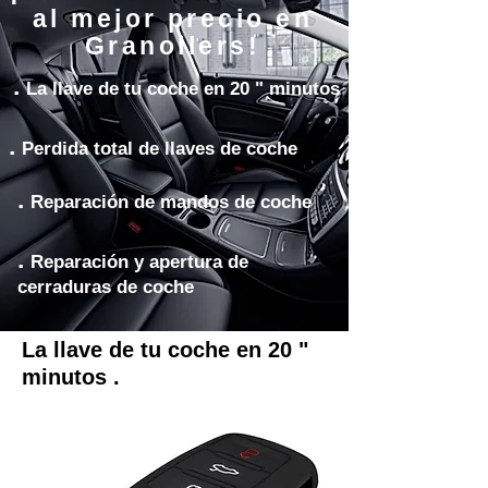
al mejor precio en
Granollers!
.
La llave de tu coche en 20 " minutos
.
Perdida total de llaves de coche
.
Reparación de mandos de coche
.
Reparación y apertura de
cerraduras de coche
La llave de tu coche en 20 "
minutos .