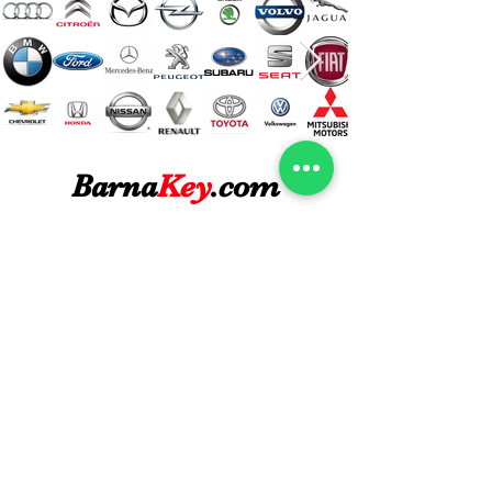
Barna
Key
.com
¿Necesitas ayuda?