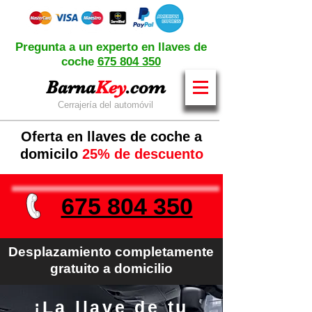
Pregunta a un experto en llaves de
coche
675 804 350
Barna
Key
.com
Cerrajería del automóvil
Oferta en llaves de coche a
domicilo
25% de descuento
675 804 350
Desplazamiento completamente
gratuito a domicilio
¡La llave de tu