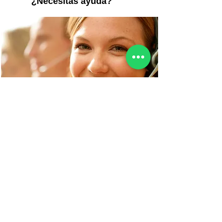
¿Necesitas ayuda?
Te llamamos nosotros
Gratis
O llámanos al
675 804 350