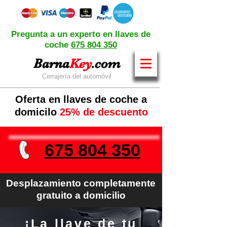
Pregunta a un experto en llaves de
coche
675 804 350
Barna
Key
.com
Cerrajería del automóvil
Oferta en llaves de coche a
domicilo
25% de descuento
675 804 350
Desplazamiento completamente
gratuito a domicilio
¡La llave de tu