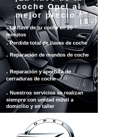
coche Opel al
mejor precio !
.
La llave de tu coche en 20 "
minutos
.
Perdida total de llaves de coche
.
Reparación de mandos de coche
.
Reparación y apertura de
cerraduras de coche
.
Nuestros servicios se realizan
siempre con unidad móvil a
domicilio y en taller