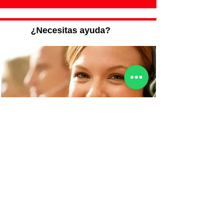
¿Necesitas ayuda?
Te llamamos nosotros
Gratis
O llámanos al
675 804 350