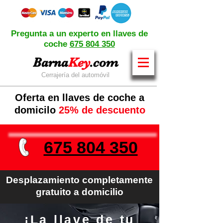
Pregunta a un experto en llaves de
coche
675 804 350
Barna
Key
.com
Cerrajería del automóvil
Oferta en llaves de coche a
domicilo
25% de descuento
675 804 350
Desplazamiento completamente
gratuito a domicilio
¡La llave de tu