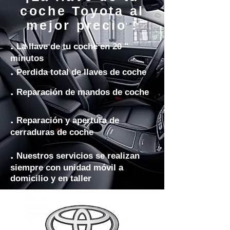
coche Toyota al
mejor precio !
.
La llave de tu coche en 20 "
minutos
.
Perdida total de llaves de coche
.
Reparación de mandos de coche
.
Reparación y apertura de
cerraduras de coche
.
Nuestros servicios se realizan
siempre con unidad móvil a
domicilio y en taller