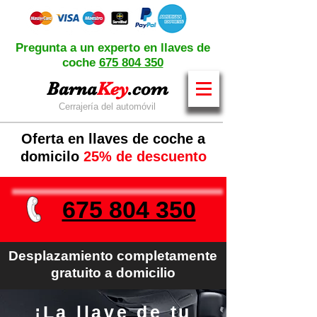
Pregunta a un experto en llaves de
coche
675 804 350
Barna
Key
.com
Cerrajería del automóvil
Oferta en llaves de coche a
domicilo
25% de descuento
675 804 350
Desplazamiento completamente
gratuito a domicilio
¡La llave de tu