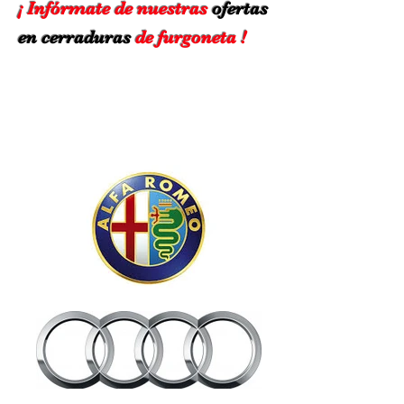
¡ I
nfórmate
de nuestras
ofertas
en cerraduras
de furgoneta !
CERRADURAS 25 %
DESCUENTO